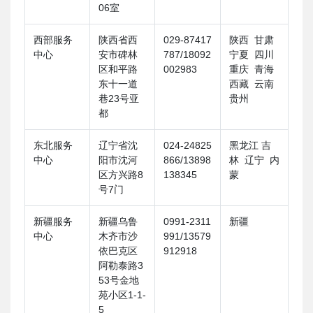
06室
西部服务
陕西省西
029-87417
陕西 甘肃
中心
安市碑林
787/18092
宁夏 四川
区和平路
002983
重庆 青海
东十一道
西藏 云南
巷23号亚
贵州
都
东北服务
辽宁省沈
024-24825
黑龙江 吉
中心
阳市沈河
866/13898
林 辽宁 内
区方兴路8
138345
蒙
号7门
新疆服务
新疆乌鲁
0991-2311
新疆
中心
木齐市沙
991/13579
依巴克区
912918
阿勒泰路3
53号金地
苑小区1-1-
5