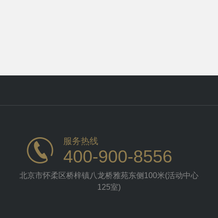
服务热线
400-900-8556
北京市怀柔区桥梓镇八龙桥雅苑东侧100米(活动中心
125室)