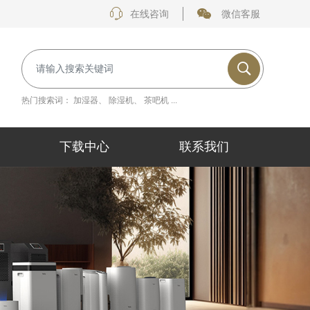
在线咨询
微信客服
热门搜索词：
加湿器
、
除湿机
、
茶吧机
...
下载中心
联系我们