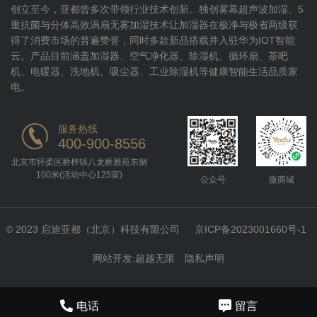
创立至今，亚都曾多次带领行业技术创新。独创雾幕超声波加湿、5
重抗菌与分体高效涡扇无雾加湿技术让加湿器在极净与极省两级获
得了消费市场的普遍赞誉，同时多款新品搭载并入驻华为IOT智能
云。产品目前涵盖加湿器、空气净化器、除湿机、循环扇、茶吧
机、电暖器、洗地机、吸尘器、工业除湿机等健康智能生活品质家
电。
服务热线
400-900-8556
北京市怀柔区桥梓镇八龙桥雅苑东侧
100米(活动中心125室)
公众号
微商城
© 2023 启迪亚都（北京）科技有限公司
京ICP备2023001660号-1
网站开发
:
超越无限
隐私声明
电话
留言